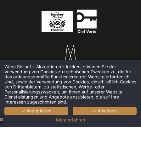
Startseite
*
Name
:
Zimmer & Suite
Die Brunchs
*
Vorname
:
Bar und Frühstü
Wenn Sie auf « Akzeptieren » klicken, stimmen Sie der
Verwendung von Cookies zu technischen Zwecken zu, die für
*
Spa
E-Mail
:
das ordnungsgemäße Funktionieren der Website erforderlich
sind, sowie der Verwendung von Cookies, einschließlich Cookies
RECHTLICHE INFORMATIONEN
•
COOKIES
•
von Drittanbietern, zu statistischen, Werbe- oder
Seminare und Ve
Personalisierungszwecken, um Ihnen auf unserer Website
HAPI
POWERED BY
MMCRÉATION
Dienstleistungen und Angebote anzubieten, die auf Ihre
*
Telefon
:
Interessen zugeschnitten sind.
Tourismus
✓ Akzeptieren
✗ Ablehnen
Bildergalerie
Mehr erfahren
*
Nachricht
:
Kontakt & Zugriff