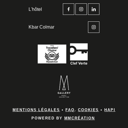
L'hôtel
Kbar Colmar
Accueil
Chambres & 
MENTIONS LÉGALES
•
FAQ
.
COOKIES
•
HAPI
POWERED BY
MMCRÉATION
Les Brunchs