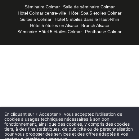
Séminaire Colmar
Salle de séminaire Colmar
Bar et Petit-
*
Hôtel Colmar centre-ville
Hôtel Spa 5 étoiles Colmar
Nom
:
Suites à Colmar
Hôtel 5 étoiles dans le Haut-Rhin
Spa
Hôtel 5 étoiles en Alsace
Brunch Alsace
Séminaire Hôtel 5 étoiles Colmar
Penthouse Colmar
Séminaires e
*
Prénom
:
Offrez un cof
Tourisme
*
Email
:
Galerie Phot
Contact & Ac
*
Téléphone
:
En cliquant sur « Accepter », vous acceptez l’utilisation de
cookies à usages techniques nécessaires à son bon
L'esquisse 
*
Message
:
fonctionnement, ainsi que des cookies, y compris des cookies
2, Avenue 
tiers, à des fins statistiques, de publicité ou de personnalisation
pour vous proposer des services et des offres adaptés à vos
68000 Colm
centres d’intérêts sur notre site.