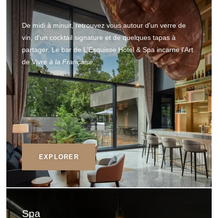
De midi à minuit, retrouvez vous autour d'un verre de
vin, d'un cocktail signature et de quelques tapas à
partager. Le bar de L'Esquisse Hotel & Spa incarne l'Art
de Vivre
à la Française
.
EXPLORER
Spa